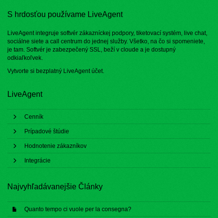
S hrdosťou používame LiveAgent
LiveAgent integruje softvér zákazníckej podpory, tiketovací systém, live chat,
sociálne siete a call centrum do jednej služby. Všetko, na čo si spomeniete,
je tam. Softvér je zabezpečený SSL, beží v cloude a je dostupný
odkiaľkoľvek.
Vytvorte si bezplatný
LiveAgent účet
.
LiveAgent
Cenník
Prípadové štúdie
Hodnotenie zákazníkov
Integrácie
Najvyhľadávanejšie Články
Quanto tempo ci vuole per la consegna?