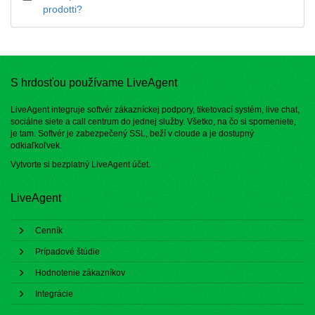
prodotti?
S hrdosťou používame LiveAgent
LiveAgent integruje softvér zákazníckej podpory, tiketovací systém, live chat,
sociálne siete a call centrum do jednej služby. Všetko, na čo si spomeniete,
je tam. Softvér je zabezpečený SSL, beží v cloude a je dostupný
odkiaľkoľvek.
Vytvorte si bezplatný
LiveAgent účet
.
LiveAgent
Cenník
Prípadové štúdie
Hodnotenie zákazníkov
Integrácie