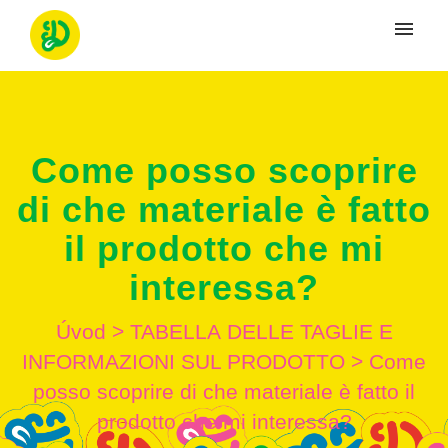
Moje tikety
Vytvoriť tiket
Come posso scoprire
Prihlásenie
di che materiale è fatto
il prodotto che mi
interessa?
Úvod
>
TABELLА DELLE TAGLIE E
INFORMAZIONI SUL PRODOTTO
>
Come
posso scoprire di che materiale è fatto il
prodotto che mi interessa?